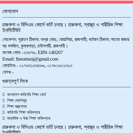
যোগাযোগ
চারুকলা ও বিপিএড কোর্সে ভর্তি চলছে। চারুকলা, স্বাস্থ্য ও শারীরিক শিক্ষা
ইনস্টিটিউট
লোকেশন: পুরাতন ঠিকানা: ভদ্রা মোড়, বোয়ালিয়া, রাজশাহী; বর্তমান ঠিকানা: সাহেব বাজার
বড় মসজিদ, কুমারপাড়া, চাউলপট্টি, রাজশাহী।
কলেজ কোড -২৩৩৭৬, EIIN-140207
Email: fineartsraj@gmail.com
মোবাইলঃ - ০১৭৩৩১৩৩৫৬৬, ০১৭৮১৩০১৩১৩
ফোনঃ -
গুরুত্বপূর্ণ লিংক
বাংলাদেশ কারিগরি শিক্ষা বোর্ড
শিক্ষা বোর্ডসমূহ
শিক্ষা মন্ত্রণালয়
কারিগরি শিক্ষা অধিদপ্তর
মাধ্যমিক ও উচ্চ শিক্ষা অধিদপ্তর
চারুকলা ও বিপিএড কোর্সে ভর্তি চলছে। চারুকলা, স্বাস্থ্য ও শারীরিক শিক্ষা
ইনস্টিটিউট