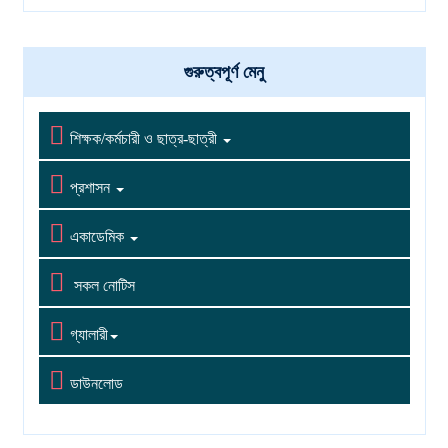
বিশেষ ছাড়ে ২০২৬ সেশনে ভর্তি চলছে। বিশেষ ছাড়ে ২০২৬ সেশনে
ভর্তি চলছে। ভর্তির লাস্ট ডেট ১১/০৬/২০২৬
09-06-2026
গুরুত্বপূর্ণ মেনু

শিক্ষক/কর্মচারী ও ছাত্র-ছাত্রী

প্রশাসন

একাডেমিক

সকল নোটিস

গ্যালারী

ডাউনলোড