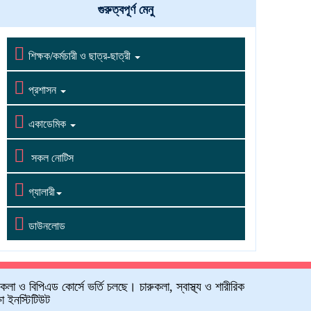
গুরুত্বপূর্ণ মেনু
সেশনে ভর্তি চলছে। ভর্তির লাস্ট ডেট ১১/০৬/২০২৬
09-06-2026

শিক্ষক/কর্মচারী ও ছাত্র-ছাত্রী

প্রশাসন

একাডেমিক

সকল নোটিস

গ্যালারী

ডাউনলোড
ুকলা ও বিপিএড কোর্সে ভর্তি চলছে। চারুকলা, স্বাস্থ্য ও শারীরিক
্ষা ইনস্টিটিউট