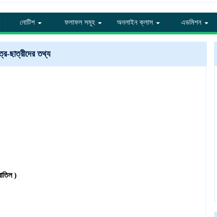
নোটিশ
ফলাফল সমূহ
অনলাইন ক্লাস
এডমিশন
ত্র-ছাত্রীদের তথ্য
াতিল )