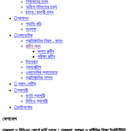
শিক্ষকদের তথ্য
অফিস স্টাফদের তথ্য
ছাত্র / ছাত্রী তথ্য

প্রশাসন
গভর্নিং বডি
অধ্যক্ষ

একাডেমিক
প্রাতিষ্ঠানিক নিয়ম - কানুন
রুটিন সমূহ
ক্লাস রুটিন
পরীক্ষা রুটিন
সিলেবাস
প্রসপেক্টাস
একাডেমিক ক্যালেন্ডার
প্রাতিষ্ঠানিক সম্পদ

সকল নোটিস

গ্যালারী
ফটো গ্যালারী
ভিডিও গ্যালারী

ডাউনলোড
যোগাযোগ
চারুকলা ও বিপিএড কোর্সে ভর্তি চলছে। চারুকলা, স্বাস্থ্য ও শারীরিক শিক্ষা ইনস্টিটিউট