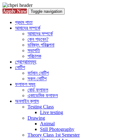
Apply Now
Toggle navigation
প্রথম পাতা
আমাদের সম্পর্কে
আমাদের সম্পর্কে
কেন পড়বেন?
ভবিষ্যৎ পরিকল্পনা
সভাপতি
পরিচালক
প্রোগ্রামসমূহ
নোটিশ
বর্তমান নোটিশ
সকল নোটিশ
ফলাফল সমূহ
বোর্ড ফলাফল
একাডেমিক ফলাফল
অনলাইন ক্লাস
Testing Class
Live testing
Drawing
Animal
Still Photography
Theory Class 1st Semester