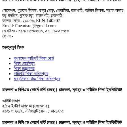
লোকেশন: পুরাতন ঠিকানা: ভদ্রা মোড়, বোয়ালিয়া, রাজশাহী; বর্তমান ঠিকানা: সাহেব বাজার
বড় মসজিদ, কুমারপাড়া, চাউলপট্টি, রাজশাহী।
কলেজ কোড -২৩৩৭৬, EIIN-140207
Email: fineartsraj@gmail.com
মোবাইলঃ - ০১৭৩৩১৩৩৫৬৬, ০১৭৮১৩০১৩১৩
ফোনঃ -
গুরুত্বপূর্ণ লিংক
বাংলাদেশ কারিগরি শিক্ষা বোর্ড
শিক্ষা বোর্ডসমূহ
শিক্ষা মন্ত্রণালয়
কারিগরি শিক্ষা অধিদপ্তর
মাধ্যমিক ও উচ্চ শিক্ষা অধিদপ্তর
চারুকলা ও বিপিএড কোর্সে ভর্তি চলছে। চারুকলা, স্বাস্থ্য ও শারীরিক শিক্ষা ইনস্টিটিউট
আইটি বিভাগ
৫/৫২ ইস্টার্ণ মল্লিকা (লেভেল ৫)
২৬/১ ও ২৬/২, এলিফ্যান্ট রোড, ঢাকা-১২০৫
চারুকলা ও বিপিএড কোর্সে ভর্তি চলছে। চারুকলা, স্বাস্থ্য ও শারীরিক শিক্ষা ইনস্টিটিউট