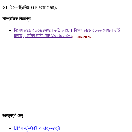
৩। ইলেকট্রিসিয়ান (Electrician).
সাম্প্রতিক বিজ্ঞপ্তি
বিশেষ ছাড়ে ২০২৬ সেশনে ভর্তি চলছে। বিশেষ ছাড়ে ২০২৬ সেশনে ভর্তি
চলছে। ভর্তির লাস্ট ডেট ১১/০৬/২০২৬
09-06-2026
গুরুত্বপূর্ণ মেনু

শিক্ষক/কর্মচারী ও ছাত্র-ছাত্রী