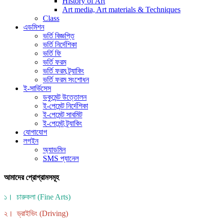
History of Art
Art media, Art materials & Techniques
Class
এডমিশন
ভর্তি বিজ্ঞপ্তি
ভর্তি নির্দেশিকা
ভর্তি ফি
ভর্তি ফরম
ভর্তি ফরম ট্র্যাকিং
ভর্তি ফরম সংশোধন
ই-সার্ভিসেস
ডকুমেন্ট উত্তোলন
ই-পেমেন্ট নির্দেশিকা
ই-পেমেন্ট সাবমিট
ই-পেমেন্ট ট্র্যাকিং
যোগাযোগ
লগইন
অ্যাডমিন
SMS প্যানেল
আমাদের প্রোগ্রামসমূহ
১। চারুকলা (Fine Arts)
২। ড্রাইভিং (Driving)