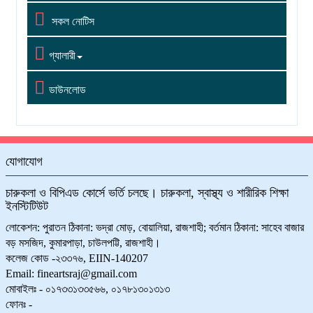

সকল নোটিস

গ্যালারী

ডাউনলোড
যোগাযোগ
চারুকলা ও বিপিএড কোর্সে ভর্তি চলছে। চারুকলা, স্বাস্থ্য ও শারীরিক শিক্ষা
ইনস্টিটিউট
লোকেশন: পুরাতন ঠিকানা: ভদ্রা মোড়, বোয়ালিয়া, রাজশাহী; বর্তমান ঠিকানা: সাহেব বাজার
বড় মসজিদ, কুমারপাড়া, চাউলপট্টি, রাজশাহী।
কলেজ কোড -২৩৩৭৬, EIIN-140207
Email: fineartsraj@gmail.com
মোবাইলঃ - ০১৭৩৩১৩৩৫৬৬, ০১৭৮১৩০১৩১৩
ফোনঃ -