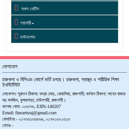

সকল নোটিস

গ্যালারী

ডাউনলোড
যোগাযোগ
চারুকলা ও বিপিএড কোর্সে ভর্তি চলছে। চারুকলা, স্বাস্থ্য ও শারীরিক শিক্ষা
ইনস্টিটিউট
লোকেশন: পুরাতন ঠিকানা: ভদ্রা মোড়, বোয়ালিয়া, রাজশাহী; বর্তমান ঠিকানা: সাহেব বাজার
বড় মসজিদ, কুমারপাড়া, চাউলপট্টি, রাজশাহী।
কলেজ কোড -২৩৩৭৬, EIIN-140207
Email: fineartsraj@gmail.com
মোবাইলঃ - ০১৭৩৩১৩৩৫৬৬, ০১৭৮১৩০১৩১৩
ফোনঃ -