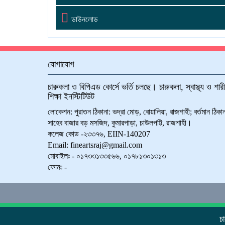

ডাউনলোড
যোগাযোগ
চারুকলা ও বিপিএড কোর্সে ভর্তি চলছে। চারুকলা, স্বাস্থ্য ও শার
শিক্ষা ইনস্টিটিউট
লোকেশন: পুরাতন ঠিকানা: ভদ্রা মোড়, বোয়ালিয়া, রাজশাহী; বর্তমান ঠিকান
সাহেব বাজার বড় মসজিদ, কুমারপাড়া, চাউলপট্টি, রাজশাহী।
কলেজ কোড -২৩৩৭৬, EIIN-140207
Email: fineartsraj@gmail.com
মোবাইলঃ - ০১৭৩৩১৩৩৫৬৬, ০১৭৮১৩০১৩১৩
ফোনঃ -
চা