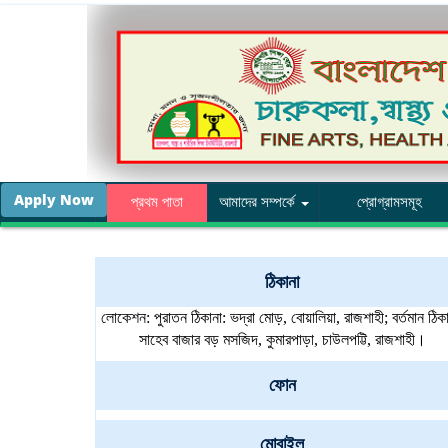
Apply Now
প্রথম পাতা
আমাদের সম্পর্কে
প্রোগ্রামসমূহ
ঠিকানা
লোকেশন: পুরাতন ঠিকানা: ভদ্রা মোড়, বোয়ালিয়া, রাজশাহী; বর্তমান ঠিকা
সাহেব বাজার বড় মসজিদ, কুমারপাড়া, চাউলপট্টি, রাজশাহী।
ফোন
মোবাইল