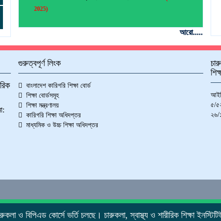
2025)
আরো.....
গুরুত্বপূর্ণ লিংক
চার
শিক
ীরিক
বাংলাদেশ কারিগরি শিক্ষা বোর্ড
আইট
শিক্ষা বোর্ডসমূহ
৫/৫২
শিক্ষা মন্ত্রণালয়
া:
২৬/১
কারিগরি শিক্ষা অধিদপ্তর
মাধ্যমিক ও উচ্চ শিক্ষা অধিদপ্তর
রুকলা ও বিপিএড কোর্সে ভর্তি চলছে। চারুকলা, স্বাস্থ্য ও শারীরিক শিক্ষা ইনস্টিট