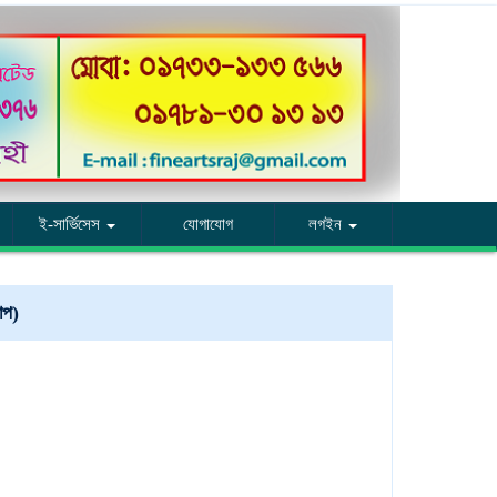
ই-সার্ভিসেস
যোগাযোগ
লগইন
াপ)