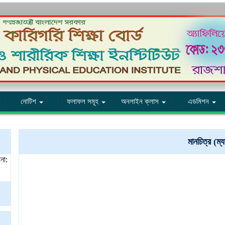
নোটিশ
ফলাফল সমূহ
অনলাইন ক্লাস
এডমিশন
মানচিত্র (ম্য
না: