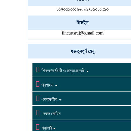
০১৭৩৩১৩৩৫৬৬, ০১৭৮১৩০১৩১৩
ইমেইল
fineartsraj@gmail.com
গুরুত্বপূর্ণ মেনু

শিক্ষক/কর্মচারী ও ছাত্র-ছাত্রী

প্রশাসন

একাডেমিক

সকল নোটিস

গ্যালারী