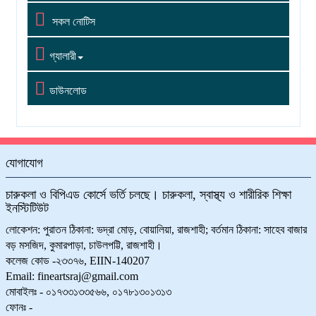

সকল নোটিস

গ্যালারী

ডাউনলোড
যোগাযোগ
চারুকলা ও বিপিএড কোর্সে ভর্তি চলছে। চারুকলা, স্বাস্থ্য ও শারীরিক শিক্ষা
ইনস্টিটিউট
লোকেশন: পুরাতন ঠিকানা: ভদ্রা মোড়, বোয়ালিয়া, রাজশাহী; বর্তমান ঠিকানা: সাহেব বাজার
বড় মসজিদ, কুমারপাড়া, চাউলপট্টি, রাজশাহী।
কলেজ কোড -২৩৩৭৬, EIIN-140207
Email: fineartsraj@gmail.com
মোবাইলঃ - ০১৭৩৩১৩৩৫৬৬, ০১৭৮১৩০১৩১৩
ফোনঃ -