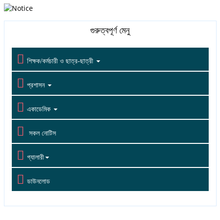
গুরুত্বপূর্ণ মেনু

শিক্ষক/কর্মচারী ও ছাত্র-ছাত্রী

প্রশাসন

একাডেমিক

সকল নোটিস

গ্যালারী

ডাউনলোড