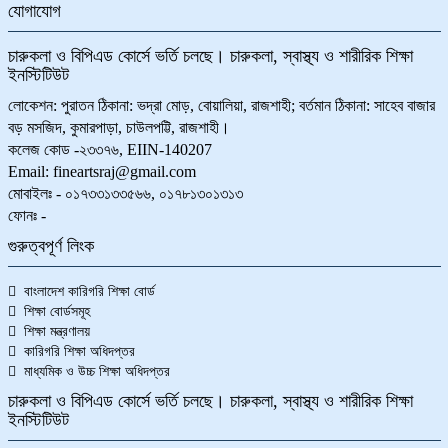
যোগাযোগ
চারুকলা ও বিপিএড কোর্সে ভর্তি চলছে। চারুকলা, স্বাস্থ্য ও শারীরিক শিক্ষা
ইনস্টিটিউট
লোকেশন: পুরাতন ঠিকানা: ভদ্রা মোড়, বোয়ালিয়া, রাজশাহী; বর্তমান ঠিকানা: সাহেব বাজার
বড় মসজিদ, কুমারপাড়া, চাউলপট্টি, রাজশাহী।
কলেজ কোড -২৩৩৭৬, EIIN-140207
Email: fineartsraj@gmail.com
মোবাইলঃ - ০১৭৩৩১৩৩৫৬৬, ০১৭৮১৩০১৩১৩
ফোনঃ -
গুরুত্বপূর্ণ লিংক
বাংলাদেশ কারিগরি শিক্ষা বোর্ড
শিক্ষা বোর্ডসমূহ
শিক্ষা মন্ত্রণালয়
কারিগরি শিক্ষা অধিদপ্তর
মাধ্যমিক ও উচ্চ শিক্ষা অধিদপ্তর
চারুকলা ও বিপিএড কোর্সে ভর্তি চলছে। চারুকলা, স্বাস্থ্য ও শারীরিক শিক্ষা
ইনস্টিটিউট