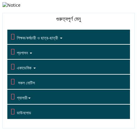
গুরুত্বপূর্ণ মেনু

শিক্ষক/কর্মচারী ও ছাত্র-ছাত্রী

প্রশাসন

একাডেমিক

সকল নোটিস

গ্যালারী

ডাউনলোড