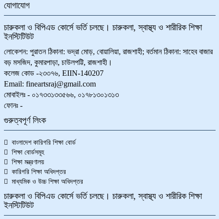
যোগাযোগ
চারুকলা ও বিপিএড কোর্সে ভর্তি চলছে। চারুকলা, স্বাস্থ্য ও শারীরিক শিক্ষা
ইনস্টিটিউট
লোকেশন: পুরাতন ঠিকানা: ভদ্রা মোড়, বোয়ালিয়া, রাজশাহী; বর্তমান ঠিকানা: সাহেব বাজার
বড় মসজিদ, কুমারপাড়া, চাউলপট্টি, রাজশাহী।
কলেজ কোড -২৩৩৭৬, EIIN-140207
Email: fineartsraj@gmail.com
মোবাইলঃ - ০১৭৩৩১৩৩৫৬৬, ০১৭৮১৩০১৩১৩
ফোনঃ -
গুরুত্বপূর্ণ লিংক
বাংলাদেশ কারিগরি শিক্ষা বোর্ড
শিক্ষা বোর্ডসমূহ
শিক্ষা মন্ত্রণালয়
কারিগরি শিক্ষা অধিদপ্তর
মাধ্যমিক ও উচ্চ শিক্ষা অধিদপ্তর
চারুকলা ও বিপিএড কোর্সে ভর্তি চলছে। চারুকলা, স্বাস্থ্য ও শারীরিক শিক্ষা
ইনস্টিটিউট