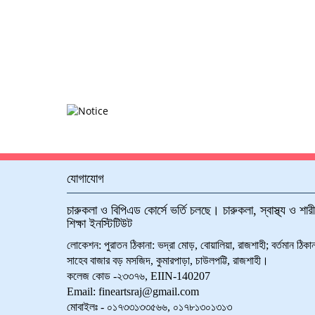
যোগাযোগ
চারুকলা ও বিপিএড কোর্সে ভর্তি চলছে। চারুকলা, স্বাস্থ্য ও শার
শিক্ষা ইনস্টিটিউট
লোকেশন: পুরাতন ঠিকানা: ভদ্রা মোড়, বোয়ালিয়া, রাজশাহী; বর্তমান ঠিকান
সাহেব বাজার বড় মসজিদ, কুমারপাড়া, চাউলপট্টি, রাজশাহী।
কলেজ কোড -২৩৩৭৬, EIIN-140207
Email: fineartsraj@gmail.com
মোবাইলঃ - ০১৭৩৩১৩৩৫৬৬, ০১৭৮১৩০১৩১৩