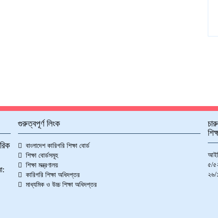
গুরুত্বপূর্ণ লিংক
চার
শিক
ীরিক
বাংলাদেশ কারিগরি শিক্ষা বোর্ড
আইট
শিক্ষা বোর্ডসমূহ
৫/৫২
শিক্ষা মন্ত্রণালয়
া:
২৬/১
কারিগরি শিক্ষা অধিদপ্তর
মাধ্যমিক ও উচ্চ শিক্ষা অধিদপ্তর