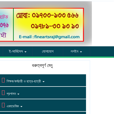
ই-সার্ভিসেস
যোগাযোগ
লগইন
গুরুত্বপূর্ণ মেনু

শিক্ষক/কর্মচারী ও ছাত্র-ছাত্রী

প্রশাসন

একাডেমিক