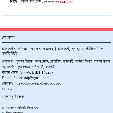
চলছে। ভর্তির লাস্ট ডেট ১১/০৬/২০২৬
09-06-2026
বিশেষ ছাড়ে ২০২৬ সেশনে ভর্তি চলছে। বিশেষ ছাড়ে ২০২৬ সেশনে ভর্তি
চলছে। ভর্তির লাস্ট ডেট ১১/০৬/২০২৬
09-06-2026
যোগাযোগ
চারুকলা ও বিপিএড কোর্সে ভর্তি চলছে। চারুকলা, স্বাস্থ্য ও শারীরিক শিক্ষা
ইনস্টিটিউট
লোকেশন: পুরাতন ঠিকানা: ভদ্রা মোড়, বোয়ালিয়া, রাজশাহী; বর্তমান ঠিকানা: সাহেব বাজার
বড় মসজিদ, কুমারপাড়া, চাউলপট্টি, রাজশাহী।
কলেজ কোড -২৩৩৭৬, EIIN-140207
Email: fineartsraj@gmail.com
মোবাইলঃ - ০১৭৩৩১৩৩৫৬৬, ০১৭৮১৩০১৩১৩
ফোনঃ -
গুরুত্বপূর্ণ লিংক
বাংলাদেশ কারিগরি শিক্ষা বোর্ড