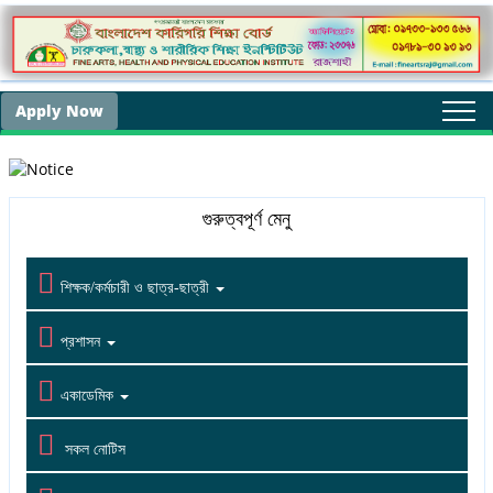
Apply Now
Togg
navi
গুরুত্বপূর্ণ মেনু

শিক্ষক/কর্মচারী ও ছাত্র-ছাত্রী

প্রশাসন

একাডেমিক

সকল নোটিস