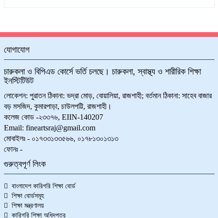
বিশেষ ছাড়ে ২০২৬ সেশনে ভর্তি চলছে। বিশেষ ছাড়ে ২০২৬ সেশনে ভর্তি
চলছে। ভর্তির লাস্ট ডেট ১১/০৬/২০২৬
09-06-2026
যোগাযোগ
চারুকলা ও বিপিএড কোর্সে ভর্তি চলছে। চারুকলা, স্বাস্থ্য ও শারীরিক শিক্ষা
ইনস্টিটিউট
লোকেশন: পুরাতন ঠিকানা: ভদ্রা মোড়, বোয়ালিয়া, রাজশাহী; বর্তমান ঠিকানা: সাহেব বাজার
বড় মসজিদ, কুমারপাড়া, চাউলপট্টি, রাজশাহী।
কলেজ কোড -২৩৩৭৬, EIIN-140207
Email: fineartsraj@gmail.com
মোবাইলঃ - ০১৭৩৩১৩৩৫৬৬, ০১৭৮১৩০১৩১৩
ফোনঃ -
গুরুত্বপূর্ণ লিংক
বাংলাদেশ কারিগরি শিক্ষা বোর্ড
শিক্ষা বোর্ডসমূহ
শিক্ষা মন্ত্রণালয়
কারিগরি শিক্ষা অধিদপ্তর