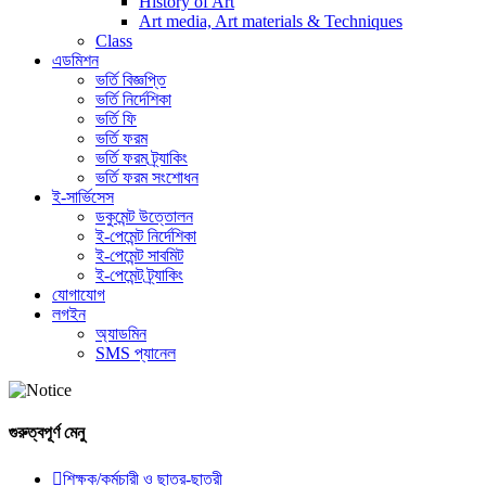
History of Art
Art media, Art materials & Techniques
Class
এডমিশন
ভর্তি বিজ্ঞপ্তি
ভর্তি নির্দেশিকা
ভর্তি ফি
ভর্তি ফরম
ভর্তি ফরম ট্র্যাকিং
ভর্তি ফরম সংশোধন
ই-সার্ভিসেস
ডকুমেন্ট উত্তোলন
ই-পেমেন্ট নির্দেশিকা
ই-পেমেন্ট সাবমিট
ই-পেমেন্ট ট্র্যাকিং
যোগাযোগ
লগইন
অ্যাডমিন
SMS প্যানেল
গুরুত্বপূর্ণ মেনু

শিক্ষক/কর্মচারী ও ছাত্র-ছাত্রী