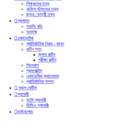
শিক্ষকদের তথ্য
অফিস স্টাফদের তথ্য
ছাত্র / ছাত্রী তথ্য

প্রশাসন
গভর্নিং বডি
অধ্যক্ষ

একাডেমিক
প্রাতিষ্ঠানিক নিয়ম - কানুন
রুটিন সমূহ
ক্লাস রুটিন
পরীক্ষা রুটিন
সিলেবাস
প্রসপেক্টাস
একাডেমিক ক্যালেন্ডার
প্রাতিষ্ঠানিক সম্পদ

সকল নোটিস

গ্যালারী
ফটো গ্যালারী
ভিডিও গ্যালারী

ডাউনলোড