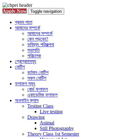
Apply Now
Toggle navigation
প্রথম পাতা
আমাদের সম্পর্কে
আমাদের সম্পর্কে
কেন পড়বেন?
ভবিষ্যৎ পরিকল্পনা
সভাপতি
পরিচালক
প্রোগ্রামসমূহ
নোটিশ
বর্তমান নোটিশ
সকল নোটিশ
ফলাফল সমূহ
বোর্ড ফলাফল
একাডেমিক ফলাফল
অনলাইন ক্লাস
Testing Class
Live testing
Drawing
Animal
Still Photography
Theory Class 1st Semester