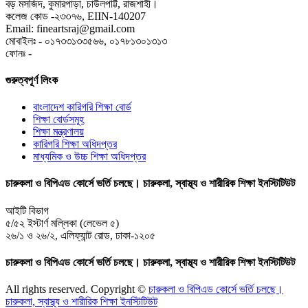
বড় মসজিদ, কুমারপাড়া, চাউলপট্টি, রাজশাহী।
কলেজ কোড -২৩৩৭৬, EIIN-140207
Email: fineartsraj@gmail.com
মোবাইলঃ - ০১৭৩৩১৩৩৫৬৬, ০১৭৮১৩০১৩১৩
ফোনঃ -
গুরুত্বপূর্ণ লিংক
বাংলাদেশ কারিগরি শিক্ষা বোর্ড
শিক্ষা বোর্ডসমূহ
শিক্ষা মন্ত্রণালয়
কারিগরি শিক্ষা অধিদপ্তর
মাধ্যমিক ও উচ্চ শিক্ষা অধিদপ্তর
চারুকলা ও বিপিএড কোর্সে ভর্তি চলছে। চারুকলা, স্বাস্থ্য ও শারীরিক শিক্ষা ইনস্টিটিউট
আইটি বিভাগ
৫/৫২ ইস্টার্ণ মল্লিকা (লেভেল ৫)
২৬/১ ও ২৬/২, এলিফ্যান্ট রোড, ঢাকা-১২০৫
চারুকলা ও বিপিএড কোর্সে ভর্তি চলছে। চারুকলা, স্বাস্থ্য ও শারীরিক শিক্ষা ইনস্টিটিউট
All rights reserved. Copyright ©
চারুকলা ও বিপিএড কোর্সে ভর্তি চলছে।
চারুকলা, স্বাস্থ্য ও শারীরিক শিক্ষা ইনস্টিটিউট